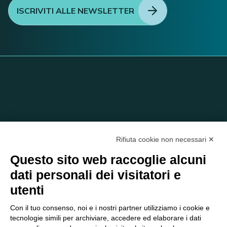
ISCRIVITI ALLE NEWSLETTER
Rifiuta cookie non necessari ✕
Questo sito web raccoglie alcuni
dati personali dei visitatori e
C/O EOM ITALIA SRL
utenti
Viale delle Nazioni, 2/a, 37135 Verona VR
Tel.:
045 2475894
– Cell:
393 2665138
– P.IVA e Codice
Con il tuo consenso, noi e i nostri partner utilizziamo i cookie e
Fiscale:
04047250230
tecnologie simili per archiviare, accedere ed elaborare i dati
segreteria@eomitalia.it