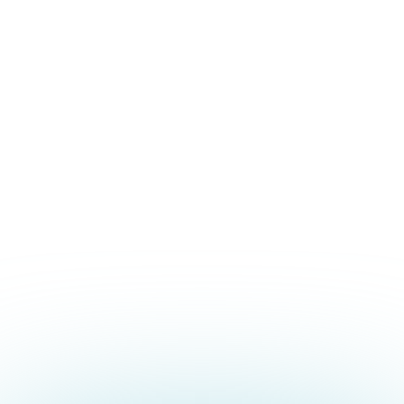
SCOPRI I DETTAGLI
Osteopatia Muscolo-scheletrico
08.06.2026
Reflusso
gastroesofageo e
osteopatia: approccio
osteopatico alla GERD
SCOPRI I DETTAGLI