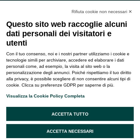
Rifiuta cookie non necessari ✕
Questo sito web raccoglie alcuni
dati personali dei visitatori e
C/O EOM ITALIA SRL
utenti
Viale delle Nazioni, 2/a, 37135 Verona VR
Tel.:
045 2475894
– Cell:
393 2665138
– P.IVA e Codice
Con il tuo consenso, noi e i nostri partner utilizziamo i cookie e
Fiscale:
04047250230
tecnologie simili per archiviare, accedere ed elaborare i dati
segreteria@eomitalia.it
personali come, ad esempio, la visita al sito web o la
FAQ
PROFESSIONISTI
personalizzazione degli annunci. Poiché rispettiamo il tuo diritto
alla privacy, è possibile scegliere di non consentire alcuni tipi di
CONTATTI ED
PRIVACY POLICY
cookie. Clicca su preferenze GDPR per saperne di più.
OPPORTUNITÀ
DICHIARAZIONE DI
Visualizza la Cookie Policy Completa
ORGANIGRAMMA
ACCESSIBILITÀ
SEGUICI SUI SOCIAL
ACCETTA TUTTO
ACCETTA NECESSARI