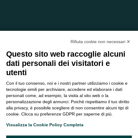
Rifiuta cookie non necessari ✕
Questo sito web raccoglie alcuni
dati personali dei visitatori e
C/O EOM ITALIA SRL
utenti
Viale delle Nazioni, 2/a, 37135 Verona VR
Tel.:
045 2475894
– Cell:
393 2665138
– P.IVA e Codice
Con il tuo consenso, noi e i nostri partner utilizziamo i cookie e
Fiscale:
04047250230
tecnologie simili per archiviare, accedere ed elaborare i dati
segreteria@eomitalia.it
personali come, ad esempio, la visita al sito web o la
personalizzazione degli annunci. Poiché rispettiamo il tuo diritto
FAQ
PROFESSIONISTI
alla privacy, è possibile scegliere di non consentire alcuni tipi di
CONTATTI ED
PRIVACY POLICY
cookie. Clicca su preferenze GDPR per saperne di più.
OPPORTUNITÀ
DICHIARAZIONE DI
Visualizza la Cookie Policy Completa
ORGANIGRAMMA
ACCESSIBILITÀ