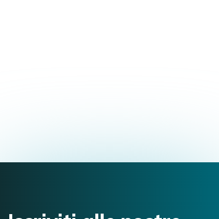
Osteopatiche nei
Disturbi Neuro Muscolo-
Scheletrici
SCOPRI I DETTAGLI