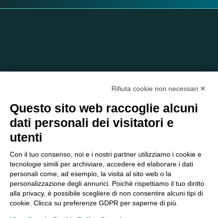
Rifiuta cookie non necessari ✕
Questo sito web raccoglie alcuni
dati personali dei visitatori e
C/O EOM ITALIA SRL
utenti
Viale delle Nazioni, 2/a, 37135 Verona VR
Tel.:
045 2475894
– Cell:
393 2665138
– P.IVA e Codice
Con il tuo consenso, noi e i nostri partner utilizziamo i cookie e
Fiscale:
04047250230
tecnologie simili per archiviare, accedere ed elaborare i dati
segreteria@eomitalia.it
personali come, ad esempio, la visita al sito web o la
FAQ
PROFESSIONISTI
personalizzazione degli annunci. Poiché rispettiamo il tuo diritto
alla privacy, è possibile scegliere di non consentire alcuni tipi di
CONTATTI ED
PRIVACY POLICY
cookie. Clicca su preferenze GDPR per saperne di più.
OPPORTUNITÀ