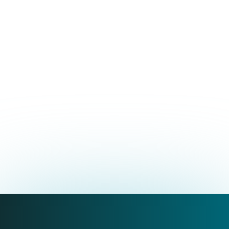
03.02.2026
A piedi nudi per lo
sviluppo globale del
bambino
SCOPRI I DETTAGLI