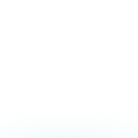
SCOPRI I DETTAGLI
Novità EOM Italia
30.07.2026
Cosa sapere sul Master
in Tecniche Manuali
Integrate e
Osteopatiche nei
Disturbi Neuro Muscolo-
Scheletrici
SCOPRI I DETTAGLI