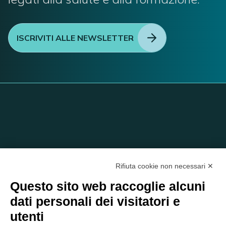
ISCRIVITI ALLE NEWSLETTER
Rifiuta cookie non necessari ✕
Questo sito web raccoglie alcuni
dati personali dei visitatori e
C/O EOM ITALIA SRL
utenti
Viale delle Nazioni, 2/a, 37135 Verona VR