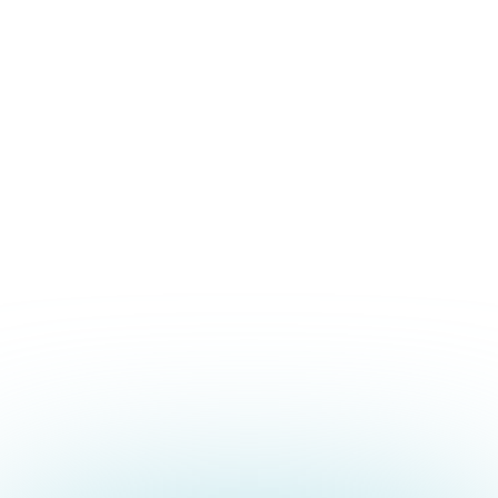
Novità EOM Italia
28.07.2026
Equipollenza in
Osteopatia e misure
compensative: quando
farle?
SCOPRI I DETTAGLI