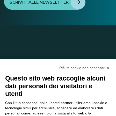
ISCRIVITI ALLE NEWSLETTER
Rifiuta cookie non necessari ✕
Questo sito web raccoglie alcuni
dati personali dei visitatori e
C/O EOM ITALIA SRL
utenti
Viale delle Nazioni, 2/a, 37135 Verona VR
Tel.:
045 2475894
– Cell:
393 2665138
– P.IVA e Codice
Con il tuo consenso, noi e i nostri partner utilizziamo i cookie e
Fiscale:
04047250230
tecnologie simili per archiviare, accedere ed elaborare i dati
segreteria@eomitalia.it
personali come, ad esempio, la visita al sito web o la