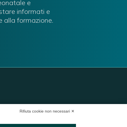
neonatale e
stare informati e
e alla formazione.
Rifiuta cookie non necessari ✕
35 Verona VR
3 2665138
– P.IVA e Codice Fiscale:
04047250230