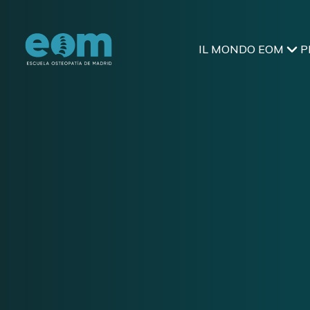
CHIUDI
IL MONDO EOM
P
CHIUDI
HOME
/
THANK YOU
Thank You
Grazie per aver candidato la vostra stru
prima possibile.
TORNA INDIETRO
VAI ALLA HOME