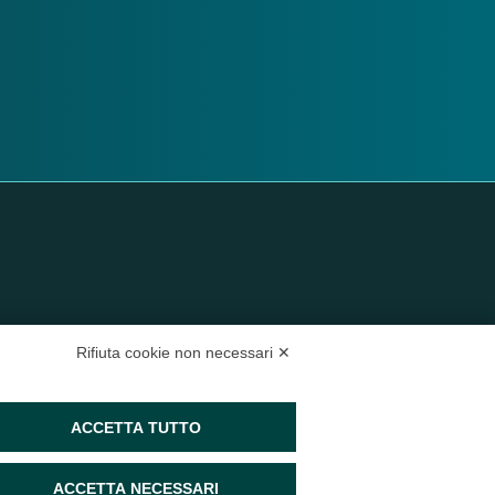
Rifiuta cookie non necessari ✕
35 Verona VR
3 2665138
– P.IVA e Codice Fiscale:
04047250230
ACCETTA TUTTO
SEGUICI SUI SOCIAL
ACCETTA NECESSARI