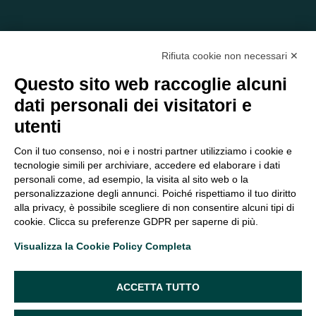
Rifiuta cookie non necessari ✕
Questo sito web raccoglie alcuni
dati personali dei visitatori e
C/O EOM ITALIA SRL
utenti
Viale delle Nazioni, 2/a, 37135 Verona VR
Tel.:
045 2475894
– Cell:
393 2665138
– P.IVA e Codice
Con il tuo consenso, noi e i nostri partner utilizziamo i cookie e
Fiscale:
04047250230
tecnologie simili per archiviare, accedere ed elaborare i dati
segreteria@eomitalia.it
personali come, ad esempio, la visita al sito web o la
FAQ
PROFESSIONISTI
personalizzazione degli annunci. Poiché rispettiamo il tuo diritto
alla privacy, è possibile scegliere di non consentire alcuni tipi di
CONTATTI ED
PRIVACY POLICY
cookie. Clicca su preferenze GDPR per saperne di più.
OPPORTUNITÀ
DICHIARAZIONE DI
Visualizza la Cookie Policy Completa
ORGANIGRAMMA
ACCESSIBILITÀ
SEGUICI SUI SOCIAL
ACCETTA TUTTO