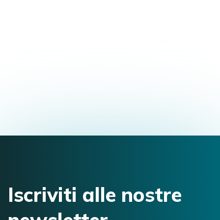
Diploma in osteopatia
Via Umberto I, 30, Bovolone, VR, Italia
mirko.giacomazzi@tiscali.it
3803915295
Iscriviti alle nostre