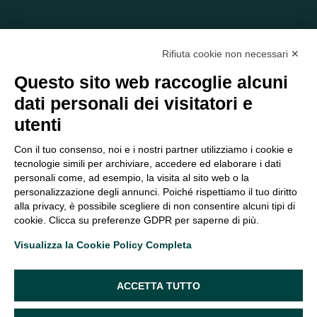
Rifiuta cookie non necessari ✕
Questo sito web raccoglie alcuni
dati personali dei visitatori e
C/O EOM ITALIA SRL
utenti
Viale delle Nazioni, 2/a, 37135 Verona VR
Tel.:
045 2475894
– Cell:
393 2665138
– P.IVA e Codice
Con il tuo consenso, noi e i nostri partner utilizziamo i cookie e
Fiscale:
04047250230
tecnologie simili per archiviare, accedere ed elaborare i dati
segreteria@eomitalia.it
personali come, ad esempio, la visita al sito web o la
FAQ
PROFESSIONISTI
personalizzazione degli annunci. Poiché rispettiamo il tuo diritto
alla privacy, è possibile scegliere di non consentire alcuni tipi di
CONTATTI ED
PRIVACY POLICY
cookie. Clicca su preferenze GDPR per saperne di più.
OPPORTUNITÀ
DICHIARAZIONE DI
Visualizza la Cookie Policy Completa
ORGANIGRAMMA
ACCESSIBILITÀ
SEGUICI SUI SOCIAL
ACCETTA TUTTO