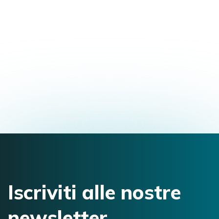
Formazione Master in Osteopatia
Via Piacenza, 224r, 16138 Genova Genova,
Italia
delgenio.fisio@gmail.com
3491443044
Iscriviti alle nostre
newsletter