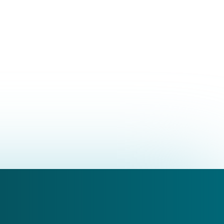
 Osteopatia + Diploma in Osteopatia
Trasimeno, 36, 36015 Schio VI, Italy
tomartina@gmail.com
909