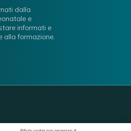
rnati dalla
neonatale e
stare informati e
e alla formazione.
Rifiuta cookie non necessari ✕