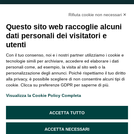
Rifiuta cookie non necessari ✕
Questo sito web raccoglie alcuni
dati personali dei visitatori e
C/O EOM ITALIA SRL
utenti
Viale delle Nazioni, 2/a, 37135 Verona VR
Tel.:
045 2475894
– Cell:
393 2665138
– P.IVA e Codice
Con il tuo consenso, noi e i nostri partner utilizziamo i cookie e
Fiscale:
04047250230
tecnologie simili per archiviare, accedere ed elaborare i dati
segreteria@eomitalia.it
personali come, ad esempio, la visita al sito web o la
FAQ
PROFESSIONISTI
personalizzazione degli annunci. Poiché rispettiamo il tuo diritto
alla privacy, è possibile scegliere di non consentire alcuni tipi di
CONTATTI ED
PRIVACY POLICY
cookie. Clicca su preferenze GDPR per saperne di più.
OPPORTUNITÀ
DICHIARAZIONE DI
Visualizza la Cookie Policy Completa
ORGANIGRAMMA
ACCESSIBILITÀ
SEGUICI SUI SOCIAL
ACCETTA TUTTO
ACCETTA NECESSARI