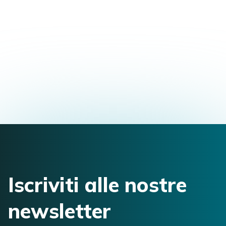
Master in Osteopatia
Viale Busseto, 17, 47838 Riccione RN, Italy
pellarn@libero.it
3284423433
Iscriviti alle nostre
newsletter