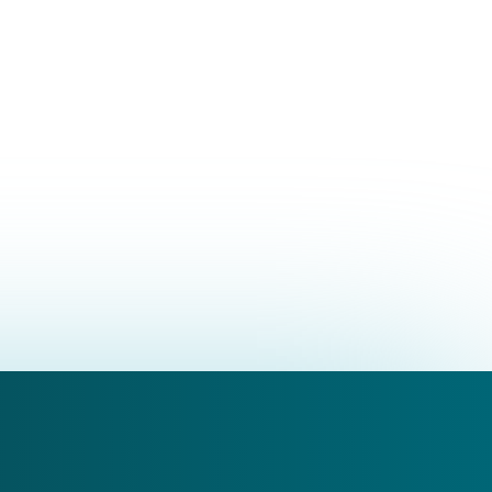
ne Master in Osteopatia
beveratoia, 61C, Parma, PR, Italia
chelli@pcrgroup.it
401