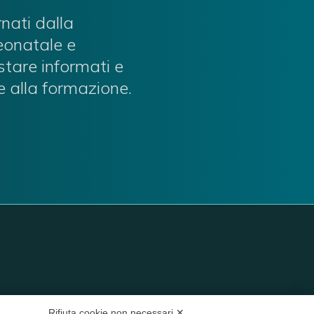
rnati dalla
neonatale e
stare informati e
e alla formazione.
Rifiuta cookie non necessari ✕