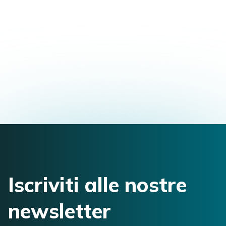
Formazione Master in Osteopatia
Via Roma, 49, 13853 Lessona, Biella, Italia
jessica.briasco@gmail.com
3314483198
Iscriviti alle nostre
newsletter