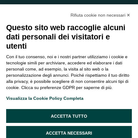
Rifiuta cookie non necessari ✕
Questo sito web raccoglie alcuni
dati personali dei visitatori e
C/O EOM ITALIA SRL
utenti
Viale delle Nazioni, 2/a, 37135 Verona VR
Tel.:
045 2475894
– Cell:
393 2665138
– P.IVA e Codice
Con il tuo consenso, noi e i nostri partner utilizziamo i cookie e
Fiscale:
04047250230
tecnologie simili per archiviare, accedere ed elaborare i dati
segreteria@eomitalia.it
personali come, ad esempio, la visita al sito web o la
FAQ
PROFESSIONISTI
personalizzazione degli annunci. Poiché rispettiamo il tuo diritto
alla privacy, è possibile scegliere di non consentire alcuni tipi di
CONTATTI ED
PRIVACY POLICY
cookie. Clicca su preferenze GDPR per saperne di più.
OPPORTUNITÀ
DICHIARAZIONE DI
Visualizza la Cookie Policy Completa
ORGANIGRAMMA
ACCESSIBILITÀ
SEGUICI SUI SOCIAL
ACCETTA TUTTO
ACCETTA NECESSARI