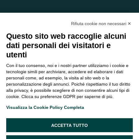
Rifiuta cookie non necessari ✕
Questo sito web raccoglie alcuni
dati personali dei visitatori e
C/O EOM ITALIA SRL
utenti
Viale delle Nazioni, 2/a, 37135 Verona VR
Tel.:
045 2475894
– Cell:
393 2665138
– P.IVA e Codice
Con il tuo consenso, noi e i nostri partner utilizziamo i cookie e
Fiscale:
04047250230
tecnologie simili per archiviare, accedere ed elaborare i dati
segreteria@eomitalia.it
personali come, ad esempio, la visita al sito web o la
FAQ
PROFESSIONISTI
personalizzazione degli annunci. Poiché rispettiamo il tuo diritto
alla privacy, è possibile scegliere di non consentire alcuni tipi di
CONTATTI ED
PRIVACY POLICY
cookie. Clicca su preferenze GDPR per saperne di più.
OPPORTUNITÀ
DICHIARAZIONE DI
Visualizza la Cookie Policy Completa
ORGANIGRAMMA
ACCESSIBILITÀ
SEGUICI SUI SOCIAL
ACCETTA TUTTO