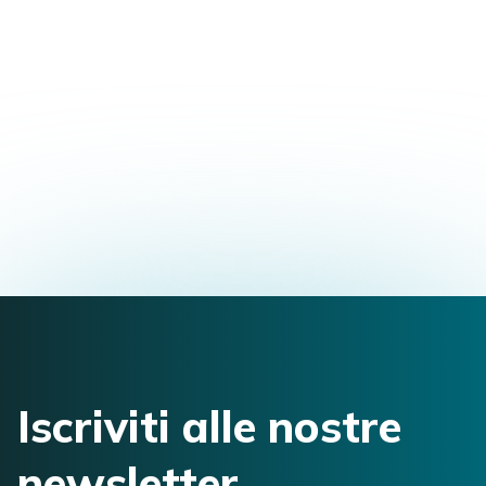
Formazione Master in Osteopatia
Via Marcello Malpighi, 1, 07026 Olbia, Olbia
SS, Italia
jacoposcam@gmail.com
3493793638
Iscriviti alle nostre
newsletter