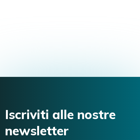
Master in Osteopatia
Via Bologna, 85, 44123 Ferrara, FE, Italia
gianluca.leone1840@gmail.com
3208277689
Iscriviti alle nostre
newsletter