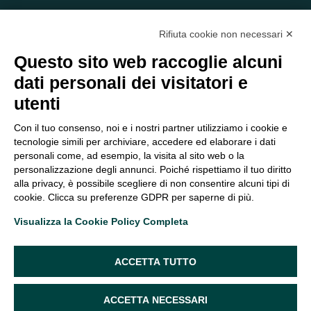
Rifiuta cookie non necessari ✕
Questo sito web raccoglie alcuni
dati personali dei visitatori e
C/O EOM ITALIA SRL
utenti
Viale delle Nazioni, 2/a, 37135 Verona VR
Tel.:
045 2475894
– Cell:
393 2665138
– P.IVA e Codice
Con il tuo consenso, noi e i nostri partner utilizziamo i cookie e
Fiscale:
04047250230
tecnologie simili per archiviare, accedere ed elaborare i dati
segreteria@eomitalia.it
personali come, ad esempio, la visita al sito web o la
FAQ
PROFESSIONISTI
personalizzazione degli annunci. Poiché rispettiamo il tuo diritto
alla privacy, è possibile scegliere di non consentire alcuni tipi di
CONTATTI ED
PRIVACY POLICY
cookie. Clicca su preferenze GDPR per saperne di più.
OPPORTUNITÀ
DICHIARAZIONE DI
Visualizza la Cookie Policy Completa
ORGANIGRAMMA
ACCESSIBILITÀ
SEGUICI SUI SOCIAL
ACCETTA TUTTO
ACCETTA NECESSARI