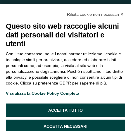
Rifiuta cookie non necessari ✕
Questo sito web raccoglie alcuni
dati personali dei visitatori e
C/O EOM ITALIA SRL
utenti
Viale delle Nazioni, 2/a, 37135 Verona VR
Tel.:
045 2475894
– Cell:
393 2665138
– P.IVA e Codice
Con il tuo consenso, noi e i nostri partner utilizziamo i cookie e
Fiscale:
04047250230
tecnologie simili per archiviare, accedere ed elaborare i dati
segreteria@eomitalia.it
personali come, ad esempio, la visita al sito web o la
FAQ
PROFESSIONISTI
personalizzazione degli annunci. Poiché rispettiamo il tuo diritto
alla privacy, è possibile scegliere di non consentire alcuni tipi di
CONTATTI ED
PRIVACY POLICY
cookie. Clicca su preferenze GDPR per saperne di più.
OPPORTUNITÀ
DICHIARAZIONE DI
Visualizza la Cookie Policy Completa
ORGANIGRAMMA
ACCESSIBILITÀ
SEGUICI SUI SOCIAL
ACCETTA TUTTO
ACCETTA NECESSARI