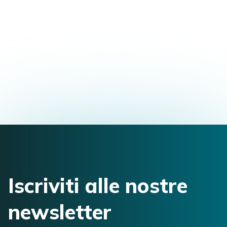
Master in Osteopatia
Via Mazzini, 150/2f, 40138 Bologna, BO, Italia
fisioterapia@studio-fv.it
051391849
Iscriviti alle nostre
newsletter