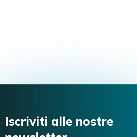
Master in osteopatia + Diploma in osteopatia
Via della Stazione, 60, Marche, 63085, Italia
fisionazzari@gmail.com
3284855272
Iscriviti alle nostre