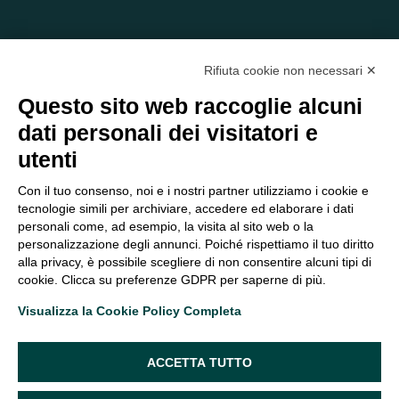
Rifiuta cookie non necessari ✕
Questo sito web raccoglie alcuni
dati personali dei visitatori e
C/O EOM ITALIA SRL
utenti
Viale delle Nazioni, 2/a, 37135 Verona VR
Tel.:
045 2475894
– Cell:
393 2665138
– P.IVA e Codice
Con il tuo consenso, noi e i nostri partner utilizziamo i cookie e
Fiscale:
04047250230
tecnologie simili per archiviare, accedere ed elaborare i dati
segreteria@eomitalia.it
personali come, ad esempio, la visita al sito web o la
FAQ
PROFESSIONISTI
personalizzazione degli annunci. Poiché rispettiamo il tuo diritto
alla privacy, è possibile scegliere di non consentire alcuni tipi di
CONTATTI ED
PRIVACY POLICY
cookie. Clicca su preferenze GDPR per saperne di più.
OPPORTUNITÀ
DICHIARAZIONE DI
Visualizza la Cookie Policy Completa
ORGANIGRAMMA
ACCESSIBILITÀ
SEGUICI SUI SOCIAL
ACCETTA TUTTO