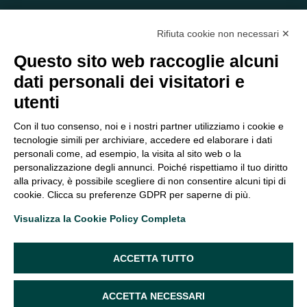
Rifiuta cookie non necessari ✕
Questo sito web raccoglie alcuni
dati personali dei visitatori e
C/O EOM ITALIA SRL
utenti
Viale delle Nazioni, 2/a, 37135 Verona VR
Tel.:
045 2475894
– Cell:
393 2665138
– P.IVA e Codice
Con il tuo consenso, noi e i nostri partner utilizziamo i cookie e
Fiscale:
04047250230
tecnologie simili per archiviare, accedere ed elaborare i dati
segreteria@eomitalia.it
personali come, ad esempio, la visita al sito web o la
FAQ
PROFESSIONISTI
personalizzazione degli annunci. Poiché rispettiamo il tuo diritto
alla privacy, è possibile scegliere di non consentire alcuni tipi di
CONTATTI ED
PRIVACY POLICY
cookie. Clicca su preferenze GDPR per saperne di più.
OPPORTUNITÀ
DICHIARAZIONE DI
Visualizza la Cookie Policy Completa
ORGANIGRAMMA
ACCESSIBILITÀ
SEGUICI SUI SOCIAL
ACCETTA TUTTO
ACCETTA NECESSARI