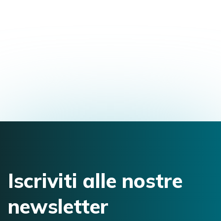
Formazione Master in Osteopatia
Vicolo del Castagneto, 69, Trieste, TS, Italia
bettinafabi87@gmail.com
3394593998
Iscriviti alle nostre
newsletter