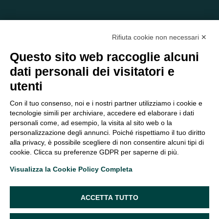
Rifiuta cookie non necessari ✕
Questo sito web raccoglie alcuni
dati personali dei visitatori e
C/O EOM ITALIA SRL
utenti
Viale delle Nazioni, 2/a, 37135 Verona VR
Tel.:
045 2475894
– Cell:
393 2665138
– P.IVA e Codice
Con il tuo consenso, noi e i nostri partner utilizziamo i cookie e
Fiscale:
04047250230
tecnologie simili per archiviare, accedere ed elaborare i dati
segreteria@eomitalia.it
personali come, ad esempio, la visita al sito web o la
FAQ
PROFESSIONISTI
personalizzazione degli annunci. Poiché rispettiamo il tuo diritto
alla privacy, è possibile scegliere di non consentire alcuni tipi di
CONTATTI ED
PRIVACY POLICY
cookie. Clicca su preferenze GDPR per saperne di più.
OPPORTUNITÀ
DICHIARAZIONE DI
Visualizza la Cookie Policy Completa
ORGANIGRAMMA
ACCESSIBILITÀ
SEGUICI SUI SOCIAL
ACCETTA TUTTO