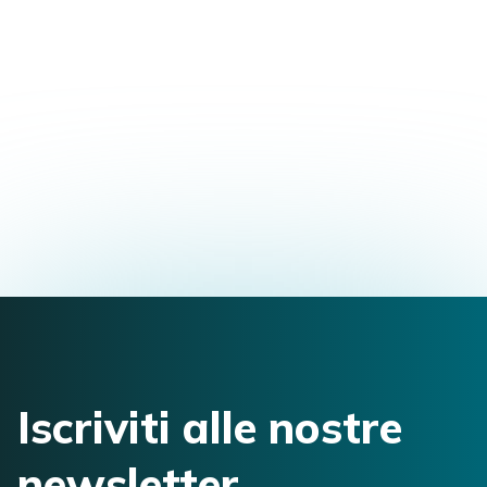
Master in Osteopatia + Diploma in
Osteopatia
Via Piero Gobetti, 1, 40129 Bologna BO, Italy
arianna.dibuo@gmail.com
3206431682
Iscriviti alle nostre
newsletter