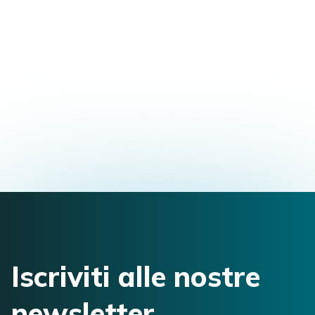
Formazione Master in Osteopatia
Viale J. F. Kennedy, 88, 00043 Ciampino,
Roma, Italia
alessiamorelli97@gmail.com
3281936396
Iscriviti alle nostre
newsletter