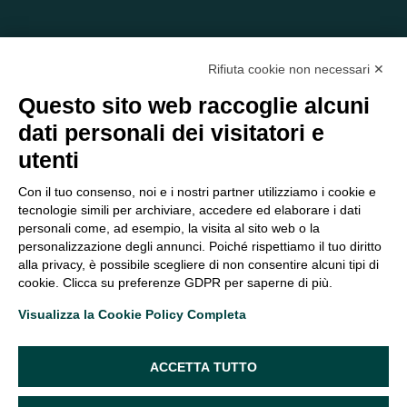
Rifiuta cookie non necessari ✕
Questo sito web raccoglie alcuni
dati personali dei visitatori e
C/O EOM ITALIA SRL
utenti
Viale delle Nazioni, 2/a, 37135 Verona VR
Tel.:
045 2475894
– Cell:
393 2665138
– P.IVA e Codice
Con il tuo consenso, noi e i nostri partner utilizziamo i cookie e
Fiscale:
04047250230
tecnologie simili per archiviare, accedere ed elaborare i dati
segreteria@eomitalia.it
personali come, ad esempio, la visita al sito web o la
FAQ
PROFESSIONISTI
personalizzazione degli annunci. Poiché rispettiamo il tuo diritto
alla privacy, è possibile scegliere di non consentire alcuni tipi di
CONTATTI ED
PRIVACY POLICY
cookie. Clicca su preferenze GDPR per saperne di più.
OPPORTUNITÀ
DICHIARAZIONE DI
Visualizza la Cookie Policy Completa
ORGANIGRAMMA
ACCESSIBILITÀ
SEGUICI SUI SOCIAL
ACCETTA TUTTO