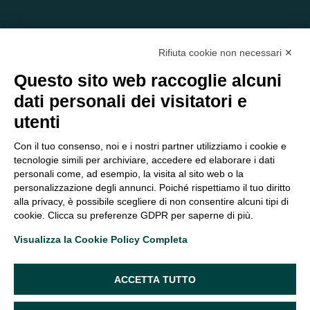
Rifiuta cookie non necessari ✕
Questo sito web raccoglie alcuni
dati personali dei visitatori e
C/O EOM ITALIA SRL
utenti
Viale delle Nazioni, 2/a, 37135 Verona VR
Tel.:
045 2475894
– Cell:
393 2665138
– P.IVA e Codice
Con il tuo consenso, noi e i nostri partner utilizziamo i cookie e
Fiscale:
04047250230
tecnologie simili per archiviare, accedere ed elaborare i dati
segreteria@eomitalia.it
personali come, ad esempio, la visita al sito web o la
FAQ
PROFESSIONISTI
personalizzazione degli annunci. Poiché rispettiamo il tuo diritto
alla privacy, è possibile scegliere di non consentire alcuni tipi di
CONTATTI ED
PRIVACY POLICY
cookie. Clicca su preferenze GDPR per saperne di più.
OPPORTUNITÀ
DICHIARAZIONE DI
Visualizza la Cookie Policy Completa
ORGANIGRAMMA
ACCESSIBILITÀ
SEGUICI SUI SOCIAL
ACCETTA TUTTO