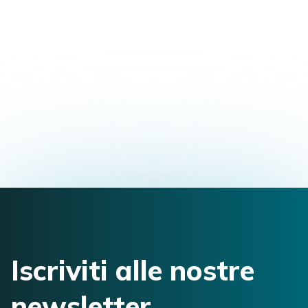
Master in Osteopatia
Via Mario Musolesi, 2, 40138 Bologna, BO,
Italia
alessandro.lepiane@gmail.com
3928213359
Iscriviti alle nostre
newsletter