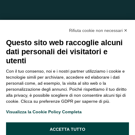
Rifiuta cookie non necessari ✕
Questo sito web raccoglie alcuni
dati personali dei visitatori e
C/O EOM ITALIA SRL
utenti
Viale delle Nazioni, 2/a, 37135 Verona VR
Tel.:
045 2475894
– Cell:
393 2665138
– P.IVA e Codice
Con il tuo consenso, noi e i nostri partner utilizziamo i cookie e
Fiscale:
04047250230
tecnologie simili per archiviare, accedere ed elaborare i dati
segreteria@eomitalia.it
personali come, ad esempio, la visita al sito web o la
FAQ
PROFESSIONISTI
personalizzazione degli annunci. Poiché rispettiamo il tuo diritto
alla privacy, è possibile scegliere di non consentire alcuni tipi di
CONTATTI ED
PRIVACY POLICY
cookie. Clicca su preferenze GDPR per saperne di più.
OPPORTUNITÀ
DICHIARAZIONE DI
Visualizza la Cookie Policy Completa
ORGANIGRAMMA
ACCESSIBILITÀ
SEGUICI SUI SOCIAL
ACCETTA TUTTO