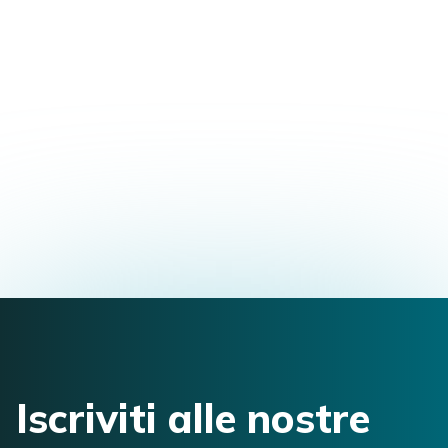
Formazione Master in Osteopatia
Via Pisa, 9/1, 16145 Genova Genova, Italia
alessandro.brambilla3@gmail.com
3911466408
Iscriviti alle nostre