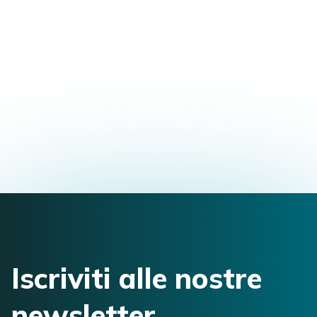
Formazione Master in Osteopatia
Via Cornegliana, 29122 Piacenza, Piacenza
PC, Italia
alberto.bubba1@gmail.com
3393883200
Iscriviti alle nostre
newsletter