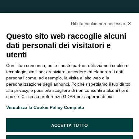
Rifiuta cookie non necessari ✕
Questo sito web raccoglie alcuni
dati personali dei visitatori e
C/O EOM ITALIA SRL
utenti
Viale delle Nazioni, 2/a, 37135 Verona VR
Tel.:
045 2475894
– Cell:
393 2665138
– P.IVA e Codice
Con il tuo consenso, noi e i nostri partner utilizziamo i cookie e
Fiscale:
04047250230
tecnologie simili per archiviare, accedere ed elaborare i dati
segreteria@eomitalia.it
personali come, ad esempio, la visita al sito web o la
FAQ
PROFESSIONISTI
personalizzazione degli annunci. Poiché rispettiamo il tuo diritto
alla privacy, è possibile scegliere di non consentire alcuni tipi di
CONTATTI ED
PRIVACY POLICY
cookie. Clicca su preferenze GDPR per saperne di più.
OPPORTUNITÀ
DICHIARAZIONE DI
Visualizza la Cookie Policy Completa
ORGANIGRAMMA
ACCESSIBILITÀ
SEGUICI SUI SOCIAL
ACCETTA TUTTO