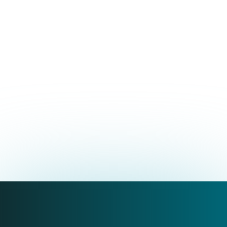
Novità EOM Italia
09.02.2026
EOM Italia è partner di
MVClinic per il nuovo
Corso su l'ecografia in
riabilitazione
SCOPRI I DETTAGLI