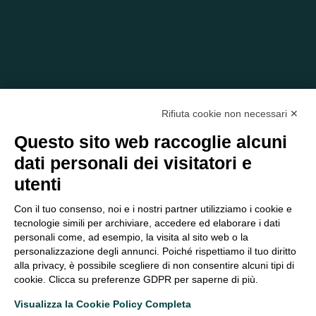
Rifiuta cookie non necessari ✕
Questo sito web raccoglie alcuni
dati personali dei visitatori e
C/O EOM ITALIA SRL
utenti
Viale delle Nazioni, 2/a, 37135 Verona VR
Tel.:
045 2475894
– Cell:
393 2665138
– P.IVA e Codice
Con il tuo consenso, noi e i nostri partner utilizziamo i cookie e
Fiscale:
04047250230
tecnologie simili per archiviare, accedere ed elaborare i dati
segreteria@eomitalia.it
personali come, ad esempio, la visita al sito web o la
FAQ
PROFESSIONISTI
personalizzazione degli annunci. Poiché rispettiamo il tuo diritto
alla privacy, è possibile scegliere di non consentire alcuni tipi di
CONTATTI ED
PRIVACY POLICY
cookie. Clicca su preferenze GDPR per saperne di più.
OPPORTUNITÀ
DICHIARAZIONE DI
Visualizza la Cookie Policy Completa