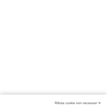
Stare seduti peggiora la
nevralgia pudenda?
La nevralgia del pudendo può
guarire?
L’osteopatia può essere utile
nella nevralgia del nervo
pudendo?
Rifiuta cookie non necessari ✕