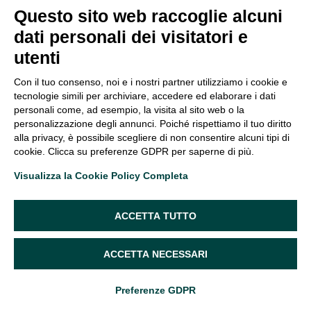
Bibliografia
Questo sito web raccoglie alcuni
dati personali dei visitatori e
Hibner M, Desai N, Robertson LJ, Nour M. Pudendal neuralgia. J.
utenti
Minim Invasive Gynecol 2010; 17:148–53
Murer S, Polidori G, Beaumont F, Bogard F, Polidori É, Kinne M.
Con il tuo consenso, noi e i nostri partner utilizziamo i cookie e
Advances in the therapeutic approach of pudendal neuralgia: a
tecnologie simili per archiviare, accedere ed elaborare i dati
personali come, ad esempio, la visita al sito web o la
systematic review.
J Osteopath Med
. 2021; 122(1):1-13.
personalizzazione degli annunci. Poiché rispettiamo il tuo diritto
Published 2021 Nov 22. doi:10.1515/jom-2021-0119
alla privacy, è possibile scegliere di non consentire alcuni tipi di
Origo D, Tarantino AG. Osteopathic manipulative treatment in
cookie. Clicca su preferenze GDPR per saperne di più.
pudendal neuralgia: A case report.
J Bodyw Mov Ther
. 2019;
Visualizza la Cookie Policy Completa
23(2):247-250. doi:10.1016/j.jbmt.2018.02.016
Pailhé R, Chiron P, Reina N, Cavaignac E, Lafontan V, Laffosse
ACCETTA TUTTO
JM. Pudendal nerve neuralgia after hip arthroscopy:
retrospective study and literature review.
Orthop Traumatol
Surg Res
. 2013; 99(7):785-790. doi: 10.1016/j.otsr.2013.07.015
ACCETTA NECESSARI
Soon-Sutton TL, Feloney MP, Antolak S. Pudendal Neuralgia. In:
StatPearls
. Treasure Island (FL): StatPearls Publishing; July 31,
Preferenze GDPR
2021