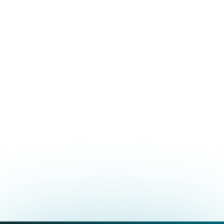
Novità EOM Italia
28.07.2026
Equipollenza in
Osteopatia e misure
compensative: quando
farle?
SCOPRI I DETTAGLI