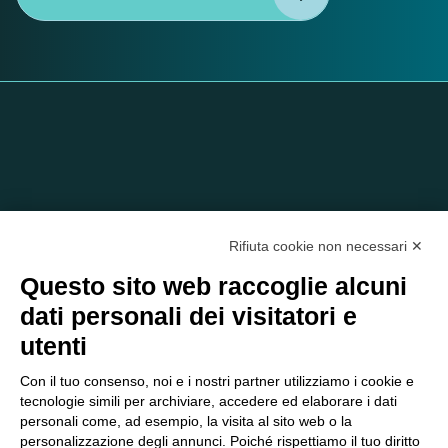
Rifiuta cookie non necessari ✕
Questo sito web raccoglie alcuni
dati personali dei visitatori e
C/O EOM ITALIA SRL
utenti
Viale delle Nazioni, 2/a, 37135 Verona VR
Tel.:
045 2475894
– Cell:
393 2665138
– P.IVA e Codice
Con il tuo consenso, noi e i nostri partner utilizziamo i cookie e
Fiscale:
04047250230
tecnologie simili per archiviare, accedere ed elaborare i dati
segreteria@eomitalia.it
personali come, ad esempio, la visita al sito web o la
FAQ
PROFESSIONISTI
personalizzazione degli annunci. Poiché rispettiamo il tuo diritto