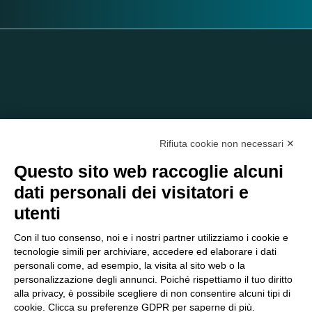
Rifiuta cookie non necessari ✕
Questo sito web raccoglie alcuni
dati personali dei visitatori e
C/O EOM ITALIA SRL
utenti
Viale delle Nazioni, 2/a, 37135 Verona VR
Tel.:
045 2475894
– Cell:
393 2665138
– P.IVA e Codice
Con il tuo consenso, noi e i nostri partner utilizziamo i cookie e
Fiscale:
04047250230
tecnologie simili per archiviare, accedere ed elaborare i dati
segreteria@eomitalia.it
personali come, ad esempio, la visita al sito web o la
personalizzazione degli annunci. Poiché rispettiamo il tuo diritto
FAQ
PROFESSIONISTI
alla privacy, è possibile scegliere di non consentire alcuni tipi di
CONTATTI ED
PRIVACY POLICY
cookie. Clicca su preferenze GDPR per saperne di più.