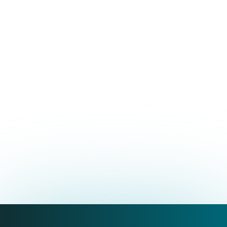
Cosa sapere sul Master
in Tecniche Manuali
Integrate e
Osteopatiche nei
Disturbi Neuro Muscolo-
Scheletrici
SCOPRI I DETTAGLI