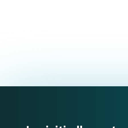
Dottorato in medicina presso la Facoltà di 
disturbi della fertilità.
Professoressa presso la Scuola di Osteopa
Ha tenuto diverse conferenze e congressi in
Autrice di diversi articoli scientifici.