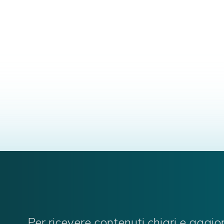
Siviglia, Spagna (2014) con una tesi dal titolo: Effet
tia di Madrid (EOM) dal 1997.
 materia di pediatria e fertilità maschile e femminile
Per ricevere contenuti chiari e aggio