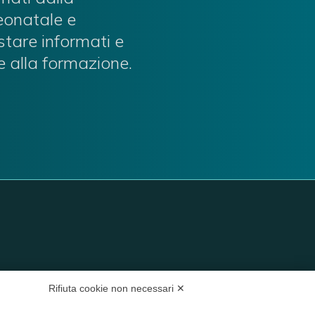
neonatale e
stare informati e
e alla formazione.
Rifiuta cookie non necessari ✕
35 Verona VR