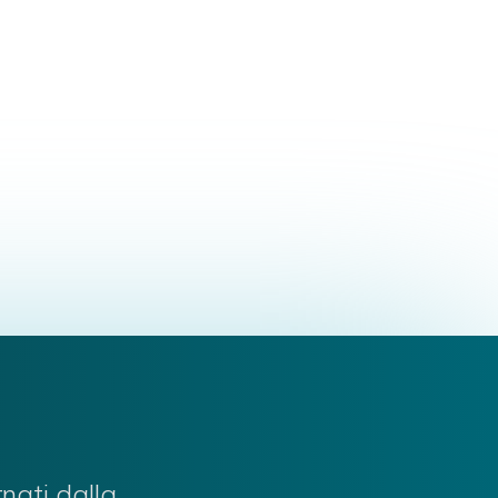
ti del trattamento osteopatico applicato ai
.
rnati dalla