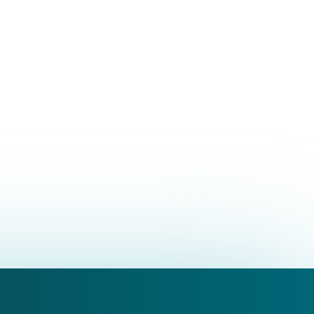
mbulatoriale presso diverse strutture
sia per il monitoraggio dello sviluppo
lematiche di tipo neurologico, ortopedico,
topedica (articoli su rivista, capitolo di