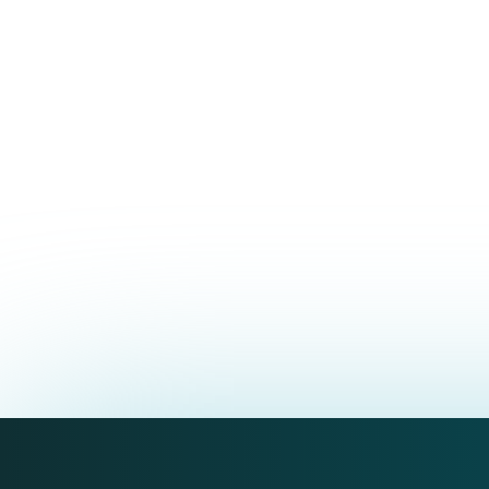
Dal 2016 ad oggi attività professionale di 
private, convenzionate e pubbliche.
Dal 2018 ad oggi l’attività principale è dedi
fisiologico che per la presa in carico ambul
sindromico, ecc.
Coautrice di pubblicazioni scientifiche nell’
libro, linee guida).
Relatrice in corsi di formazione nell’ambito