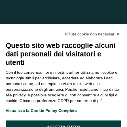
Rifiuta cookie non necessari ✕
Questo sito web raccoglie alcuni
dati personali dei visitatori e
C/O EOM ITALIA SRL
utenti
Viale delle Nazioni, 2/a, 37135 Verona VR
Tel.:
045 2475894
– Cell:
393 2665138
– P.IVA e Codice
Con il tuo consenso, noi e i nostri partner utilizziamo i cookie e
Fiscale:
04047250230
tecnologie simili per archiviare, accedere ed elaborare i dati
segreteria@eomitalia.it
personali come, ad esempio, la visita al sito web o la
personalizzazione degli annunci. Poiché rispettiamo il tuo diritto
FAQ
PROFESSIONISTI
alla privacy, è possibile scegliere di non consentire alcuni tipi di
CONTATTI ED
PRIVACY POLICY
cookie. Clicca su preferenze GDPR per saperne di più.
OPPORTUNITÀ
DICHIARAZIONE DI
Visualizza la Cookie Policy Completa
ORGANIGRAMMA
ACCESSIBILITÀ
ACCETTA TUTTO