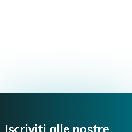
Richiedi informazioni
o scarica la brochure
Compila il form per richiedere maggiori
informazioni sul corso o per scaricare la
brochure informativa.
Iscriviti alle nostre