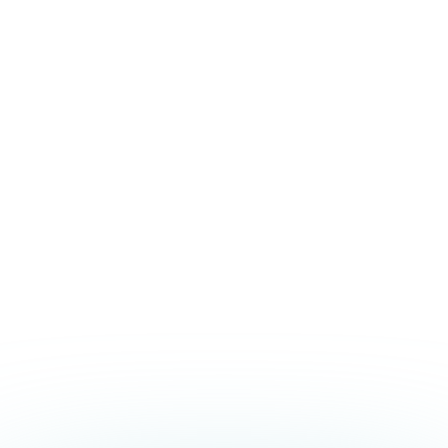
brochure informativa.
FAQ
Ci sono strutture
convenzionate in cui
soggiornare?