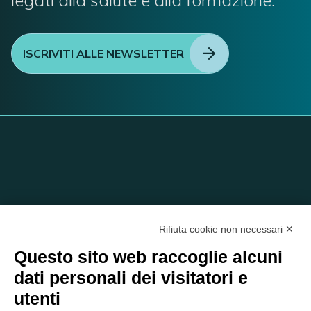
ISCRIVITI ALLE NEWSLETTER
Rifiuta cookie non necessari ✕
Questo sito web raccoglie alcuni
dati personali dei visitatori e
C/O EOM ITALIA SRL
utenti
Viale delle Nazioni, 2/a, 37135 Verona VR