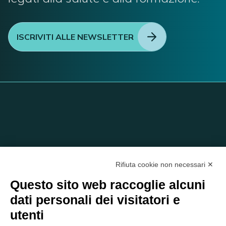
ISCRIVITI ALLE NEWSLETTER
Rifiuta cookie non necessari ✕
Questo sito web raccoglie alcuni
dati personali dei visitatori e
C/O EOM ITALIA SRL
utenti
Viale delle Nazioni, 2/a, 37135 Verona VR