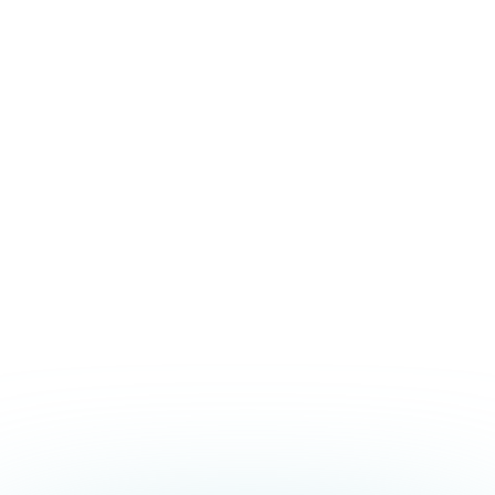
mette a disposizione dei propri studenti:
supporto didattico e amministrativo, strumenti
digitali, eventi e attività integrative pensati per
accompagnarti in ogni fase del percorso
formativo.
Convenzioni
SCOPRI LE CONVENZIONI
Consulenza didattica
CHATTA CON NOI