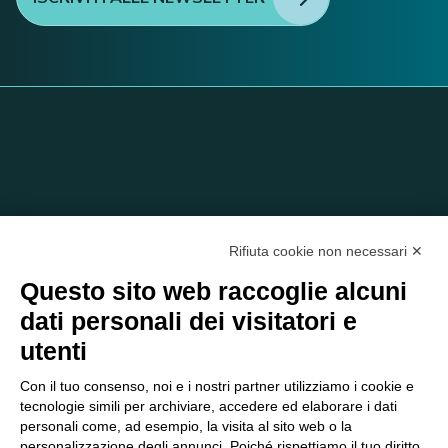
Rifiuta cookie non necessari ✕
Questo sito web raccoglie alcuni
dati personali dei visitatori e
C/O EOM ITALIA SRL
utenti
Viale delle Nazioni, 2/a, 37135 Verona VR
Tel.:
045 2475894
– Cell:
393 2665138
– P.IVA e Codice
Con il tuo consenso, noi e i nostri partner utilizziamo i cookie e
Fiscale:
04047250230
tecnologie simili per archiviare, accedere ed elaborare i dati
segreteria@eomitalia.it
personali come, ad esempio, la visita al sito web o la
personalizzazione degli annunci. Poiché rispettiamo il tuo diritto