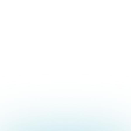
sicuramente uno dei punti che rende EOM
un percorso di studi altamente
professionalizzante, indipendentemente
dall’età in cui si scelga di iscriversi.
EOM è una realtà che ti dà la possibilità fin da
subito di crescita all’interno della scuola e di
rimanere sempre aggiornato; ho finito 3 anni fa
ma sono sempre lì come monitrice e da
quest’anno come tutor d’aula.. e il bello è che
chiunque può fare come me. Per questo EOM
rimane tra le scelte più belle che potessi
compiere nella vita!